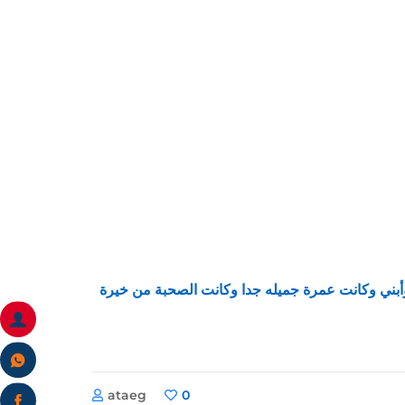
ها قائمين عليها من أحسن ناس في تعاملاتهم أنا كنت معاهم في رحلة 19فبراير2020 وزوجتي وأبني وكانت عمرة جميله جدا وكانت الصحبة من خيرة
ataeg
0