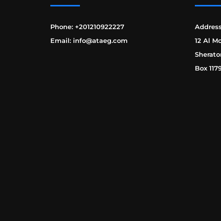
Phone: +201210922227
Address
Email: info@ataeg.com
12 Al M
Sherato
Box 117