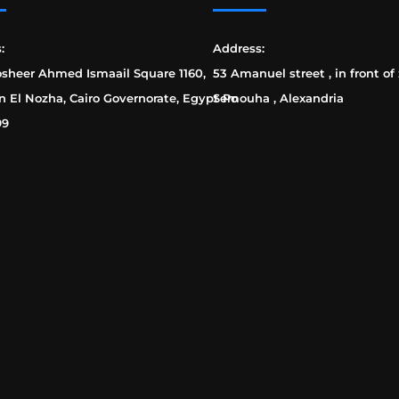
:
Address:
osheer Ahmed Ismaail Square 1160,
53 Amanuel street , in front of
n El Nozha, Cairo Governorate, Egypt Po
Semouha , Alexandria
99