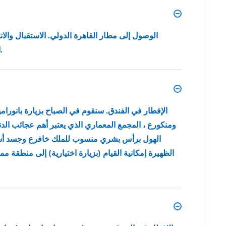
الوصول إلى مطار القاهرة الدولي. الاستقبال والانت
العشاء فى مطعم عائم مساءا (إختيارى).
الإفطار في الفندق. سنقوم في الصباح بزيارة بانورامي
ومنكورع ، المجمع المعماري الذي يعتبر أهم عجائب الدني
الهول برأس بشري منسوب للملك خافرع وجسد أسد 
الظهيرة إمكانية القيام (بزيارة اختيارية) إلى منطقة مم