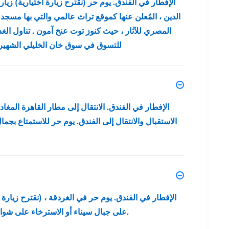
الإفطار في الفندق. يوم حر (نقترح زيارة اختيارية) زيا
الدين ، المُعلن عنها كموقع تراث عالمي والتي بها مس
المصري للآثار ، حيث كنوز توت عنخ آمون . تناول ال
للتسوق في سوق خان الخليلي الشهير ، ث
الإفطار في الفندق. الانتقال إلى مطار القاهرة الم
الاستقبال والانتقال إلى الفندق. يوم حر للاستمتاع بجم
الإفطار في الفندق. يوم حر في الغردقة ، (نقترح زيارة
على جبال سيناء أو الاسترخاء على شواطئها. العشاء والمبيت بفندق شرم الشيخ.