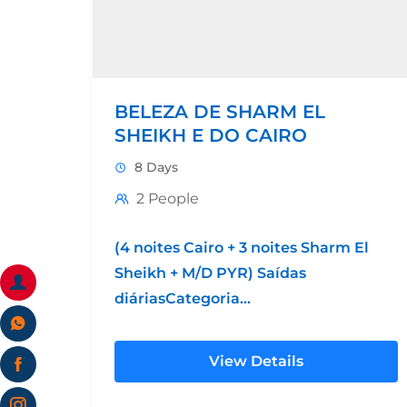
BELEZA DE SHARM EL
SHEIKH E DO CAIRO
8 Days
2 People
(4 noites Cairo + 3 noites Sharm El
Sheikh + M/D PYR) Saídas
diáriasCategoria
EconômicaCategoria
PadrãoCategoria LuxoCategoria
View Details
Grand LuxoHotel 4* Hotel 5*
PadrãoHotel 5* LuxoHotel 5*...