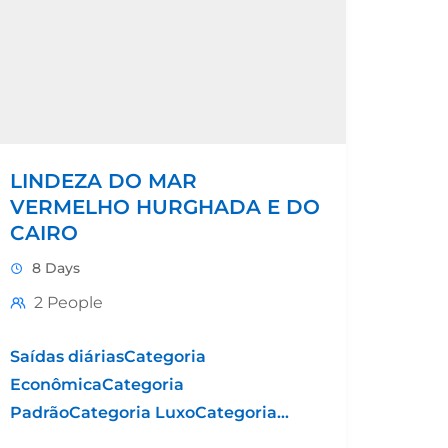
LINDEZA DO MAR
VERMELHO HURGHADA E DO
CAIRO
8 Days
2 People
Saídas diáriasCategoria
EconômicaCategoria
PadrãoCategoria LuxoCategoria
Grand LuxoHotel 4* Hotel 5*