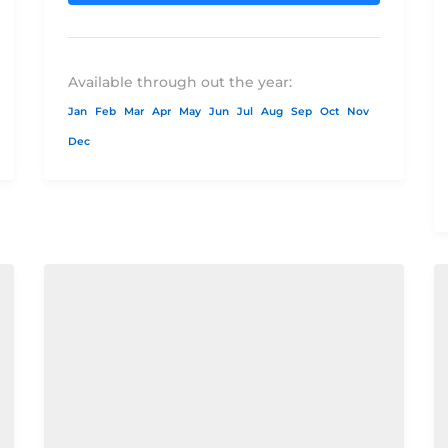
ço
DBL $424.00$469.00$599.00$941.00Preço
por pessoa em...
plemento
Available through out the year:
emento
Jan
Feb
Mar
Apr
May
Jun
Jul
Aug
Sep
Oct
Nov
Dec