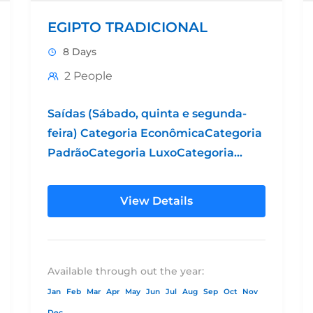
EGIPTO TRADICIONAL
8 Days
2 People
Saídas (Sábado, quinta e segunda-
feira) Categoria EconômicaCategoria
PadrãoCategoria LuxoCategoria
Grand LuxoHotel 4* Hotel 5*
PadrãoHotel 5* LuxoHotel 5* Luxo
View Details
SuperiorPreço por pessoa em
ço
DBL $424.00$469.00$599.00$941.00Preço
por pessoa em...
plemento
Available through out the year:
emento
Jan
Feb
Mar
Apr
May
Jun
Jul
Aug
Sep
Oct
Nov
Dec