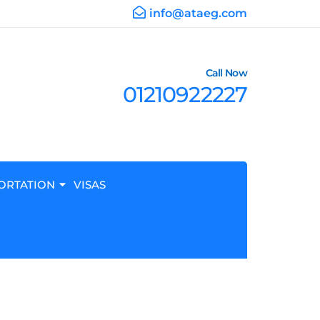
info@ataeg.com
Call Now
01210922227
ORTATION
VISAS