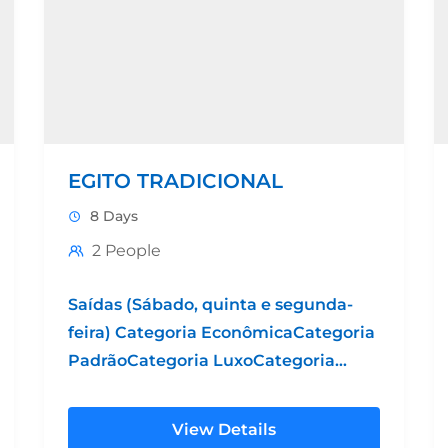
EGITO TRADICIONAL
8 Days
2 People
Saídas (Sábado, quinta e segunda-
feira) Categoria EconômicaCategoria
PadrãoCategoria LuxoCategoria
Grand LuxoHotel 4* Hotel 5*
PadrãoHotel 5* LuxoHotel 5* Luxo
View Details
SuperiorPreço por pessoa em