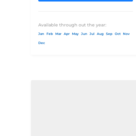
DBL$231.00$264.00$326.00$451.00Pre
por pessoa em
TPL$240.00$260.00$320.00$445.00Su
Available through out the year:
SGL$90.00$115.00$170.00$320.00Supl
Jan
Feb
Mar
Apr
May
Jun
Jul
Aug
Sep
Oct
Nov
de...
Dec