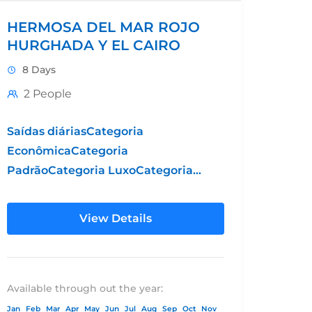
HERMOSA DEL MAR ROJO
HURGHADA Y EL CAIRO
8 Days
2 People
Saídas diáriasCategoria
EconômicaCategoria
PadrãoCategoria LuxoCategoria
Grand LuxoHotel 4* Hotel 5*
PadrãoHotel 5* LuxoHotel 5* Luxo
View Details
SuperiorPreço por pessoa em
DBL $473.00$518.00$649.00$838.00Preço
por pessoa em
TPL$465.00$510.00$640.00$825.00Suplemento
Available through out the year:
SGL$200.00$235.00$385.00$585.00Bilhetes
Jan
Feb
Mar
Apr
May
Jun
Jul
Aug
Sep
Oct
Nov