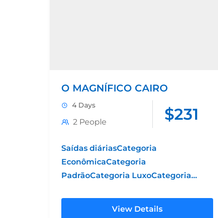
O MAGNÍFICO CAIRO
4 Days
$231
2 People
Saídas diáriasCategoria
EconômicaCategoria
PadrãoCategoria LuxoCategoria
Grand LuxoHotel 4*Hotel 5*
PadrãoHotel 5* LuxoHotel 5* Luxo
View Details
SuperiorPreço por pessoa em