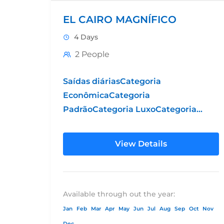
EL CAIRO MAGNÍFICO
4 Days
2 People
Saídas diáriasCategoria
EconômicaCategoria
PadrãoCategoria LuxoCategoria
Grand LuxoHotel 4*Hotel 5*
PadrãoHotel 5* LuxoHotel 5* Luxo
View Details
SuperiorPreço por pessoa em
DBL$231.00$264.00$326.00$451.00Pre
por pessoa em
TPL$240.00$260.00$320.00$445.00Su
Available through out the year:
SGL$90.00$115.00$170.00$320.00Supl
Jan
Feb
Mar
Apr
May
Jun
Jul
Aug
Sep
Oct
Nov
de...
Dec