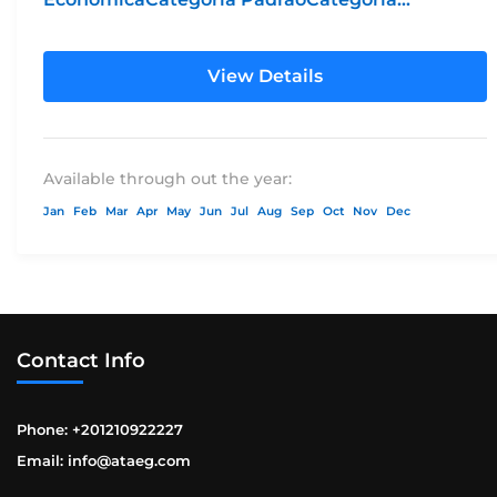
LuxoCategoria Grand LuxoHotel 4* Hotel 5*
PadrãoHotel 5* LuxoHotel 5*...
View Details
Available through out the year:
Jan
Feb
Mar
Apr
May
Jun
Jul
Aug
Sep
Oct
Nov
Dec
Contact Info
Phone: +201210922227
Email: info@ataeg.com