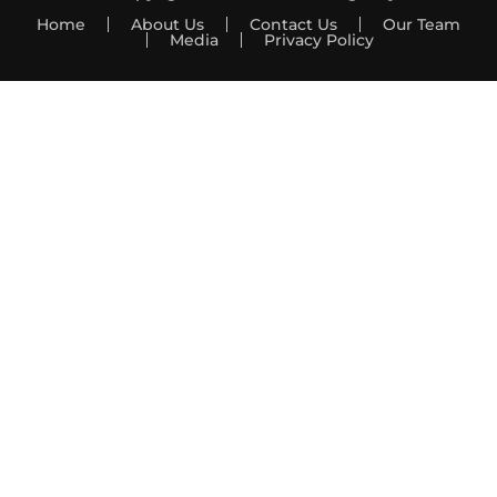
Home
About Us
Contact Us
Our Team
Media
Privacy Policy