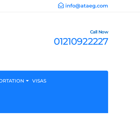
info@ataeg.com
Call Now
01210922227
ORTATION
VISAS