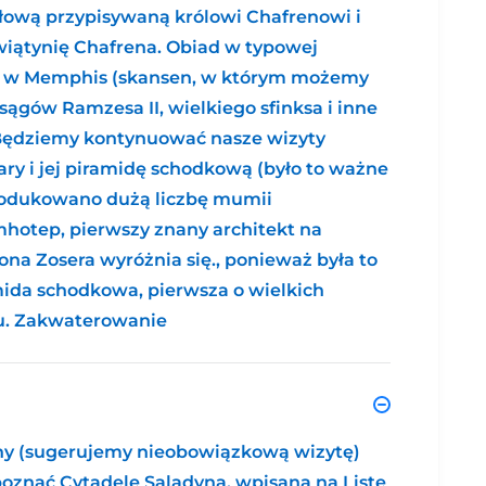
łową przypisywaną królowi Chafrenowi i
wiątynię Chafrena. Obiad w typowej
yta w Memphis (skansen, w którym możemy
sągów Ramzesa II, wielkiego sfinksa i inne
 Będziemy kontynuować nasze wizyty
kary i jej piramidę schodkową (było to ważne
rodukowano dużą liczbę mumii
mhotep, pierwszy znany architekt na
ona Zosera wyróżnia się., ponieważ była to
mida schodkowa, pierwsza o wielkich
lu. Zakwaterowanie
lny (sugerujemy nieobowiązkową wizytę)
poznać Cytadelę Saladyna, wpisaną na Listę