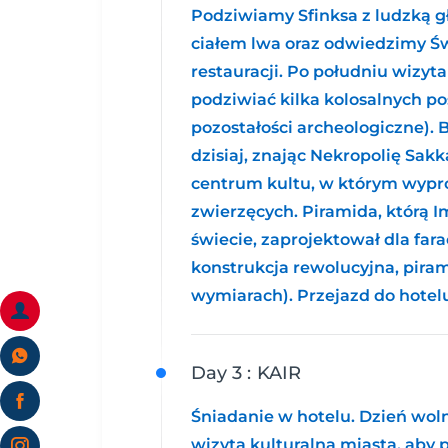
Podziwiamy Sfinksa z ludzką g
ciałem lwa oraz odwiedzimy Ś
restauracji. Po południu wiz
podziwiać kilka kolosalnych po
pozostałości archeologiczne).
dzisiaj, znając Nekropolię Sak
centrum kultu, w którym wyp
zwierzęcych. Piramida, którą I
świecie, zaprojektował dla fara
konstrukcja rewolucyjna, pira
wymiarach). Przejazd do hote
Day 3 :
KAIR
Śniadanie w hotelu. Dzień wo
wizyta kulturalna miasta, aby 