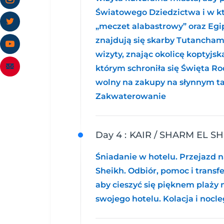
Światowego Dziedzictwa i w kt
„meczet alabastrowy” oraz Egi
znajdują się skarby Tutancham
wizyty, znając okolicę koptyjsk
którym schroniła się Święta Ro
wolny na zakupy na słynnym tar
Zakwaterowanie
Day 4 :
KAIR / SHARM EL S
Śniadanie w hotelu. Przejazd n
Sheikh. Odbiór, pomoc i transf
aby cieszyć się pięknem plaż
swojego hotelu. Kolacja i nocl