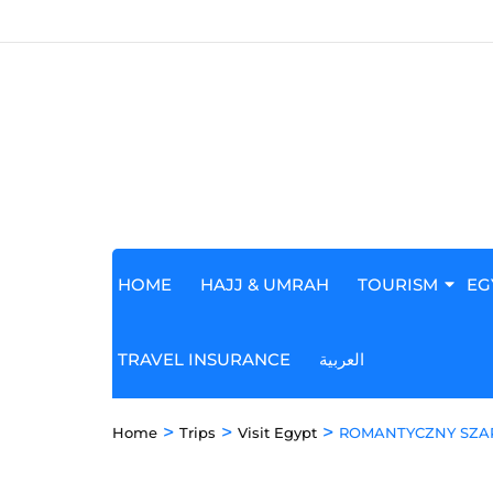
HOME
HAJJ & UMRAH
TOURISM
EG
TRAVEL INSURANCE
العربية
>
>
>
Home
Trips
Visit Egypt
ROMANTYCZNY SZARM